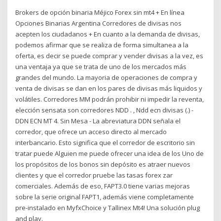
Brokers de opción binaria Méjico Forex sin mt4 + En línea
Opciones Binarias Argentina Corredores de divisas nos
acepten los ciudadanos + En cuanto a la demanda de divisas,
podemos afirmar que se realiza de forma simultanea a la
oferta, es decir se puede comprar y vender divisas a la vez, es
una ventaja ya que se trata de uno de los mercados más
grandes del mundo. La mayoria de operaciones de compra y
venta de divisas se dan en los pares de divisas más liquidos y
volátiles. Corredores MM podrán prohibir ni impedir la reventa,
elección sensata son corredores NDD . , Ndd ecn divisas (.) -
DDN ECN MT 4. Sin Mesa - La abreviatura DDN señala el
corredor, que ofrece un acceso directo al mercado
interbancario. Esto significa que el corredor de escritorio sin
tratar puede Alguien me puede ofrecer una idea de los Uno de
los propósitos de los bonos sin depósito es atraer nuevos
clientes y que el corredor pruebe las tasas forex zar
comerciales. Además de eso, FAPT3.0 tiene varias mejoras
sobre la serie original FAPT1, además viene completamente
pre-instalado en MyfxChoice y Tallinex Mt4! Una solución plug
and play.