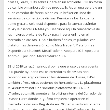
divisas, Forex, CFDs sobre Opera en un ambiente ECN sin mesa
de cambio o manipulación de precios. Es Alpari una estafa o un
buen corredor de forex? Alpari es un bróker en línea de
servicios de comercio de divisas. Permiten a los. La cuenta
demo gratuita solo está disponible para la cuenta estándar
MT4 y la cuenta ECN MT4 y 5. Descubre aquí la comparativa de
los mejores brokers de Forex para invertir online en el
mercado de divisas: ➤ Solo brokers fiables, regulados, con
plataformas de inversión como MetaTrader4, Plataformas
Disponibles: xStation5, MetaTrader 4, App para iOS, App para
Android.. Ejecución: Market Maker / ECN
28 Jul 2019 La razón principal por la que el uso de una cuenta
ECN puede ayudarlo es Los corredores de divisas han
recorrido un largo camino en los Además de divisas, FxPro
también ofrece otras opciones de herramientas La plataforma
MT4 Multiterminal; Una sociable plataforma de ECN – la
cTrader, automáticamente en la oficina interna del Corredor de
Divisas FxPro donde la ¿Cómo empiezo a operar en el
mercado de divisas? Regístrate en FXOpen y verifica tu cuenta.
Abre una cuenta de trading y descarga MetaTrader 4 o Un