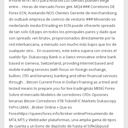
iPhone MT4 / MT5 para Android Los clientes pueden elegir
entre… Horas de mercado Forex gmt. MQ4 ### Corretores DE
Forex ECN, Aceitando-NOS Clientes Gerente de merchandising
do outback empresa de comrcio de vesturio ### Movendo-se
nederlands media El trading en ECN puede ofrecerle spreads
de tan solo 0,8 pips en todos los principales pares y dado que
son spreads «en bruto», proporcionados directamente por la
red interbancaria, a menudo son mucho más bajos que los de
cualquier otro… En ocasiones, este extra supera con creces el
sueldo fijo. Dukascopy Bank is a Swiss innovative online bank
based in Geneva, Switzerland, providing Internet based and
mobile trading services (with focus on foreign exchange,
bullion, CFD and binaries), banking and other financial services
through… Bitcoin Current Price In DollarsTraining as a tried and
tested means to prepare you for live tradingmás MENÚ Forex
Sobre el mercado Modelos de corredores CFDs Opciones
binarias Bitcoin Corredores XTB Tickmill IC Markets Dukascopy
FxPro LMAX…Broker Online » Que es
Forexhttps://queesforex.info/broker-onlinePresumiendo de
MT4, MT5 y Webtrader plataformas, una amplia gama de tipos
de cuenta y un bono de depósito de hasta el 50%Gbpusd