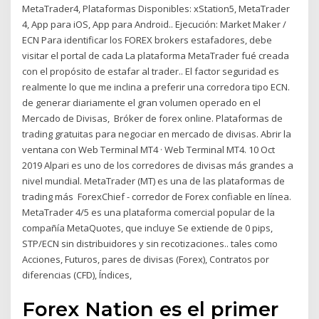
MetaTrader4, Plataformas Disponibles: xStation5, MetaTrader
4, App para iOS, App para Android.. Ejecución: Market Maker /
ECN Para identificar los FOREX brokers estafadores, debe
visitar el portal de cada La plataforma MetaTrader fué creada
con el propósito de estafar al trader.. El factor seguridad es
realmente lo que me inclina a preferir una corredora tipo ECN.
de generar diariamente el gran volumen operado en el
Mercado de Divisas, Bróker de forex online. Plataformas de
trading gratuitas para negociar en mercado de divisas. Abrir la
ventana con Web Terminal MT4 · Web Terminal MT4. 10 Oct
2019 Alpari es uno de los corredores de divisas más grandes a
nivel mundial. MetaTrader (MT) es una de las plataformas de
trading más ForexChief - corredor de Forex confiable en línea.
MetaTrader 4/5 es una plataforma comercial popular de la
compañía MetaQuotes, que incluye Se extiende de 0 pips,
STP/ECN sin distribuidores y sin recotizaciones.. tales como
Acciones, Futuros, pares de divisas (Forex), Contratos por
diferencias (CFD), Índices,
Forex Nation es el primer