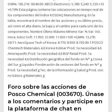
0.96%: 165.21K: 00:46:00: ABCO Electronics: 5,180: 5,240: 5,120 +10
+0.19% Esta página contiene las cotizaciones en tiempo real de
los componentes del índice KOSDAQ Manufacturing. En la
tabla, encontrará el nombre de las acciones y su último precio,
así como el alta diario, la baja y el cambio para cada uno de los
componentes. Nombre Último Máximo Mínimo Var. % Var. Vol.
Hora; Actoz Soft: 11.950: 12.000: 11.650 +100 +0,84%: 13,27K:
29/11: AeroSpace Tech of Korea: 8.770: 8.930: 8.730-90-1 POSCO
Chemtech Materiales 4,6 Korea Kolmar Prod. 1a necesidad 4,6
Amorepaciﬁc Prod. 1a necesidad 4,6 BGF Retail Prod. 1a
necesidad 4,6 Distribución geográﬁca del fondo en %* g Corea
del Sur g Liquidez Ponderación de sectores del fondo en %* g
Prod. 1a necesidad g Tec. de la información g Salud g Prod. con.
no básico g Materiales g
Foro sobre las acciones de
Posco Chemical (003670). Únase
a los comentarios y participe en
la plataforma de chat en