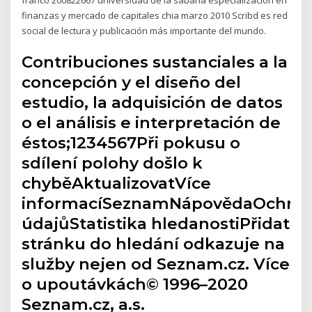
finanzas y mercado de capitales chia marzo 2010 Scribd es red
social de lectura y publicación más importante del mundo.
Contribuciones sustanciales a la
concepción y el diseño del
estudio, la adquisición de datos
o el análisis e interpretación de
éstos;1234567Při pokusu o
sdílení polohy došlo k
chyběAktualizovatVíce
informacíSeznamNápovědaOchra
údajůStatistika hledanostiPřidat
stránku do hledání odkazuje na
služby nejen od Seznam.cz. Více
o upoutávkách© 1996–2020
Seznam.cz, a.s.