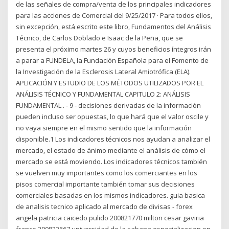
de las señales de compra/venta de los principales indicadores
para las acciones de Comercial del 9/25/2017 · Para todos ellos,
sin excepción, está escrito este libro, Fundamentos del Análisis
Técnico, de Carlos Doblado e Isaac de la Peña, que se
presenta el próximo martes 26 y cuyos beneficios íntegros irán
a parar a FUNDELA, la Fundación Española para el Fomento de
la Investigación de la Esclerosis Lateral Amiotrófica (ELA).
APLICACIÓN Y ESTUDIO DE LOS MÉTODOS UTILIZADOS POR EL
ANÁLISIS TÉCNICO Y FUNDAMENTAL CAPITULO 2: ANÁLISIS
FUNDAMENTAL . - 9 - decisiones derivadas de la información
pueden incluso ser opuestas, lo que hará que el valor oscile y
no vaya siempre en el mismo sentido que la información
disponible.1 Los indicadores técnicos nos ayudan a analizar el
mercado, el estado de ánimo mediante el análisis de cómo el
mercado se está moviendo. Los indicadores técnicos también
se vuelven muy importantes como los comerciantes en los
pisos comercial importante también tomar sus decisiones
comerciales basadas en los mismos indicadores. guia basica
de analisis tecnico aplicado al mercado de divisas - forex
angela patricia caicedo pulido 200821770 milton cesar gaviria
franco 200822667 universidad de la sabana especializacion en