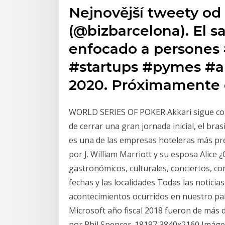
Nejnovější tweety od 
(@bizbarcelona). El s
enfocado a persone
#startups #pymes #a
2020. Próximamente e
WORLD SERIES OF POKER Akkari sigue con 
de cerrar una gran jornada inicial, el bras
es una de las empresas hoteleras más pr
por J. William Marriott y su esposa Alic
gastronómicos, culturales, conciertos, con
fechas y las localidades Todas las noticias
acontecimientos ocurridos en nuestro pa
Microsoft año fiscal 2018 fueron de más de
por Phil Spencer. 18197 3840x2160 Imáge