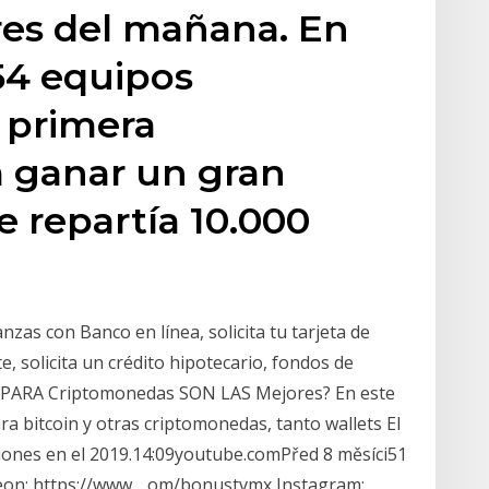
res del mañana. En
54 equipos
 primera
 ganar un gran
e repartía 10.000
nzas con Banco en línea, solicita tu tarjeta de
 solicita un crédito hipotecario, fondos de
ts PARA Criptomonedas SON LAS Mejores? En este
a bitcoin y otras criptomonedas, tanto wallets El
iones en el 2019.14:09youtube.comPřed 8 měsíci51
eon: https://www.…om/bonustvmx Instagram: