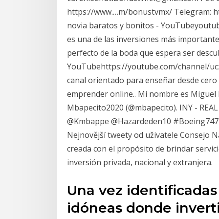
https://www.…m/bonustvmx/ Telegram: h
novia baratos y bonitos - YouTubeyoutube
es una de las inversiones más importantes
perfecto de la boda que espera ser desc
YouTubehttps://youtube.com/channel/uc
canal orientado para enseñar desde cero
emprender online.. Mi nombre es Miguel F
Mbapecito2020 (@mbapecito). INY - REA
@Kmbappe @Hazardeden10 #Boeing747 ️️ 
Nejnovější tweety od uživatele Consejo N
creada con el propósito de brindar servicio
inversión privada, nacional y extranjera.
Una vez identificada
idóneas donde inverti