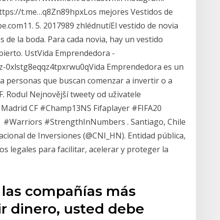
ttps://t.me…q8Zn89hpxLos mejores Vestidos de
.com11. 5. 2017989 zhlédnutíEl vestido de novia
 de la boda. Para cada novia, hay un vestido
ubierto. UstVida Emprendedora -
z-0xlstg8eqqz4tpxrwu0qVida Emprendedora es un
 a personas que buscan comenzar a invertir o a
. Rodul Nejnovější tweety od uživatele
L Madrid CF #Champ13NS Fifaplayer #FIFA20
#Warriors #StrengthInNumbers . Santiago, Chile
acional de Inversiones (@CNI_HN). Entidad pública,
s legales para facilitar, acelerar y proteger la
s las compañías más
r dinero, usted debe