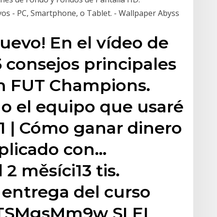
vos - PC, Smartphone, o Tablet. - Wallpaper Abyss
uevo! En el vídeo de
 consejos principales
en FUT Champions.
o el equipo que usaré
#1 | Cómo ganar dinero
xplicado con…
 měsíci13 tis.
entrega del curso
DTSMgsMm9w SI EL