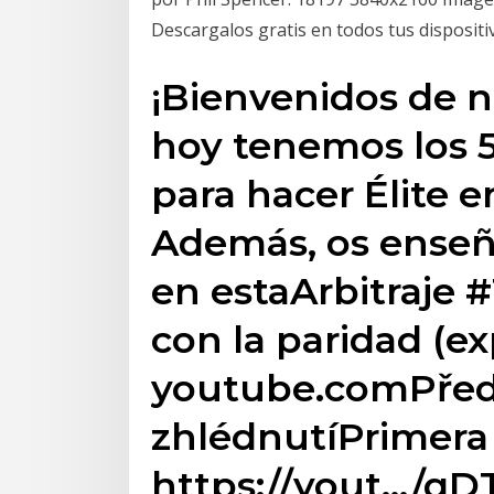
Descargalos gratis en todos tus dispositi
¡Bienvenidos de n
hoy tenemos los 5
para hacer Élite 
Además, os enseñ
en estaArbitraje 
con la paridad (e
youtube.comPřed 2
zhlédnutíPrimera 
https://yout…/q