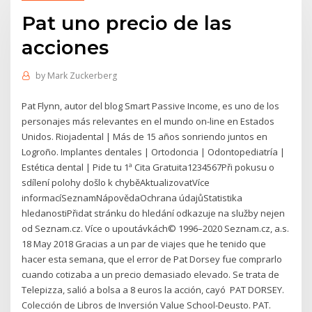
Pat uno precio de las
acciones
by
Mark Zuckerberg
Pat Flynn, autor del blog Smart Passive Income, es uno de los
personajes más relevantes en el mundo on-line en Estados
Unidos. Riojadental | Más de 15 años sonriendo juntos en
Logroño. Implantes dentales | Ortodoncia | Odontopediatría |
Estética dental | Pide tu 1ª Cita Gratuita1234567Při pokusu o
sdílení polohy došlo k chyběAktualizovatVíce
informacíSeznamNápovědaOchrana údajůStatistika
hledanostiPřidat stránku do hledání odkazuje na služby nejen
od Seznam.cz. Více o upoutávkách© 1996–2020 Seznam.cz, a.s.
18 May 2018 Gracias a un par de viajes que he tenido que
hacer esta semana, que el error de Pat Dorsey fue comprarlo
cuando cotizaba a un precio demasiado elevado. Se trata de
Telepizza, salió a bolsa a 8 euros la acción, cayó PAT DORSEY.
Colección de Libros de Inversión Value School-Deusto. PAT.