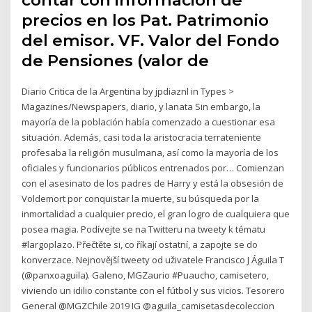
precios en los Pat. Patrimonio
del emisor. VF. Valor del Fondo
de Pensiones (valor de
Diario Critica de la Argentina by jpdiaznl in Types >
Magazines/Newspapers, diario, y lanata Sin embargo, la
mayoría de la población había comenzado a cuestionar esa
situación. Además, casi toda la aristocracia terrateniente
profesaba la religión musulmana, así como la mayoría de los
oficiales y funcionarios públicos entrenados por… Comienzan
con el asesinato de los padres de Harry y está la obsesión de
Voldemort por conquistar la muerte, su búsqueda por la
inmortalidad a cualquier precio, el gran logro de cualquiera que
posea magia. Podívejte se na Twitteru na tweety k tématu
#largoplazo. Přečtěte si, co říkají ostatní, a zapojte se do
konverzace. Nejnovější tweety od uživatele Francisco J Águila T
(@panxoaguila). Galeno, MGZaurio #Puaucho, camisetero,
viviendo un idilio constante con el fútbol y sus vicios. Tesorero
General @MGZChile 2019 IG @aguila_camisetasdecoleccion