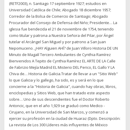
(RETF2003), n. Santiago 17 septiembre 1927; estudios en
Universidad Católica de Chile; Abogado 18 diciembre 1957;
Corredor de la Bolsa de Comercio de Santiago; Abogado
Procurador del Consejo de Defensa del Nińo; Presidente… La
iglesia fue bendecida el 21 de noviembre de 1754, teniendo
como titular y patrona a Nuestra Señora del Pilar, por Ángel
tutelar el Arcángel San Miguel y por patrono a San Juan
Nepomuceno. ¿HAY Alguien AHÍ? de Juan Villoro Historia DE UN
Minuto de Magalí Tercero Ambulantes de Cynthia Ramírez
Bienvenidos A Tepito de Cynthia Ramírez EL ARTE DE LA Calle
de Fabrizio Mejía Madrid EL Misterio DEL Perico, EL Gallo Y LA
Chiva de… Historia de Galicia.Tratar de llevar a un "Sitio Web"
lo que Galicia y lo gallego, ha sido, es y será en lo que
concierne a la "Historia de Galicia", cuando hay obras, libros,
enciclopedias y Sitios Web, que han tratado este aspecto
sobre… Uno de sus descendientes fue el Doctor Roberto
Antoncic, que en el año 1,929 se graduó como Medico -
Cirujano, en la Universidad de San Marcos, y comenzó a
ejercer su profesión en la ciudad de Huaraz (Dpto. Descripción:
La revista de Los 300 Líderes más influyentes de México